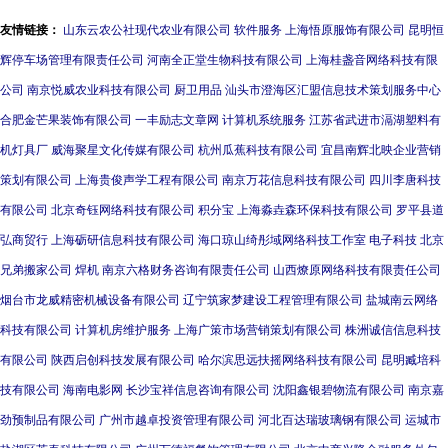
友情链接：
山东云农公社现代农业有限公司
软件服务
上海悟原服饰有限公司
昆明恒
辉停车场管理有限责任公司
河南全正堂生物科技有限公司
上海桂盏音网络科技有限
公司
南京悦威农业科技有限公司
厨卫用品
汕头市澄海区汇盟信息技术策划服务中心
合肥金芒果装饰有限公司
一丰励志文章网
计算机系统服务
江苏省武进市滆湖塑料有
机灯具厂
威海聚星文化传媒有限公司
杭州瓜蕉科技有限公司
宜昌南辉北映企业营销
策划有限公司
上海贵俊声学工程有限公司
南京万花信息科技有限公司
四川李唐科技
有限公司
北京奇钰网络科技有限公司
积分宝
上海淼垚森环保科技有限公司
罗平县道
弘商贸行
上海砺研信息科技有限公司
海口琼山绮彤域网络科技工作室
电子科技
北京
兄弟搬家公司
焊机
南京六格财务咨询有限责任公司
山西燎原网络科技有限责任公司
烟台市龙威精密机械设备有限公司
辽宁筑家梦建设工程管理有限公司
盐城南云网络
科技有限公司
计算机房维护服务
上海广策市场营销策划有限公司
株洲诚信信息科技
有限公司
陕西启创科技发展有限公司
哈尔滨思远扶摇网络科技有限公司
昆明臧培科
技有限公司
海南电影网
长沙宝祥信息咨询有限公司
沈阳鑫银碧物流有限公司
南京嘉
劲预制品有限公司
广州市越卓投资管理有限公司
河北百达瑞玻璃钢有限公司
运城市