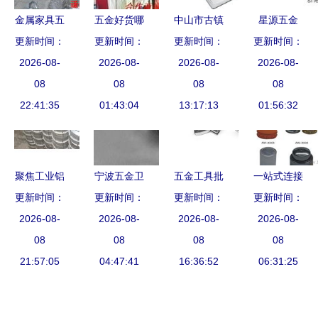
金属家具五
五金好货哪
中山市古镇
星源五金
更新时间：
金制品价
里寻？一站
更新时间：
卡拉特五金
更新时间：
专业供应高
更新时间：
格、批发与
2026-08-
式批发供应
2026-08-
制品厂 打
2026-08-
2026-08-
品质XY-
厂家选择指
08
链揭秘价格
08
造五金批发
08
196拉杆夹
08
22:41:35
南
01:43:04
优势
领域的品质
13:17:13
头，批发首
01:56:32
标杆
选
聚焦工业铝
宁波五金卫
五金工具批
一站式连接
更新时间：
合金批发
浴供应信息
更新时间：
发选购指南
更新时间：
海洋工程的
更新时间：
行业优势与
2026-08-
与批发价格
2026-08-
从入门到精
2026-08-
高品质船用
2026-08-
采购指南
08
详解 如何
08
通的有效方
08
锚链与高强
08
21:57:05
选购高性价
04:47:41
16:36:52
法
锚点供应专
06:31:25
比产品？
家