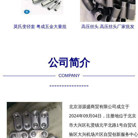
莫氏变径套 粤成五金大量批
高压丝头.高压丝头厂家批发
发，优质五金产品的不二之
零售#天然气管道 #五金配件
选
#法
公司简介
COMPANY
----------------
北京澎源盛商贸有限公司成立于
2024年09月04日，注册地位于北京
市大兴区礼贤镇元平北路1号自贸试
验区大兴机场片区自贸创新服务中心