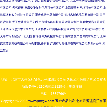
盐湖区英泰科技有限公司
广州万德福餐饮管理有限公司
北京中商兴隆金融服务外包
有限公司
天气预报
重庆曼雅傲创信息科技有限公司
上海蒙焕棋网络科技有限公司
上
海厚敢利数字科技有限公司
重庆典特电器有限公司
仙桃名派优品贸易有限公司
日用
百货销售
天工堡装饰集团
汕头市宝维智能科技有限公司
深圳市辛茗申贸易有限公司
上海季淳信息技术有限公司
上海扬梦宏松网络科技有限公司
北京多知科技有限公司
天津市河西区第18幼儿园
临沭县伟力机械有限公司
南京舍友广告传媒有限公司
上海
庞葛信息科技有限公司
物联网设备销售
广州市哒哒健康咨询有限公司深圳分公司
周
易算命
地址：北京市大兴区礼贤镇元平北路1号自贸试验区大兴机场片区自贸创
新服务中心E10栋三层2329号（集群注册）
电话：1569766**
Copyright © 2026
www.qmxgw.com
五金产品批发
北京澎源盛商贸有限