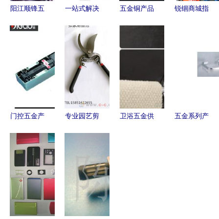
阳江顺锋五
一站式解决
五金铜产品
锐锢商城指
金制品 优
生产加工五
供应商与批
南 五金店
质建筑铁钉
金供应、批
发市场全攻
进货经验不
厂家批发首
发与价格指
略 价格、
足？掌握这
选
南
渠道与采购
几点，轻松
指南
搞定五金产
品批发
门控五金产
专业园艺剪
卫浴五金供
五金系列产
品全攻略
批发指南 8
应商与批发
品 一站式
价格、批发
寸园林剪与
市场全解析
批发、供应
与厂家选择
果枝剪的选
价格策略与
与厂家直供
指南
购与厂家直
采购指南
指南
销优势